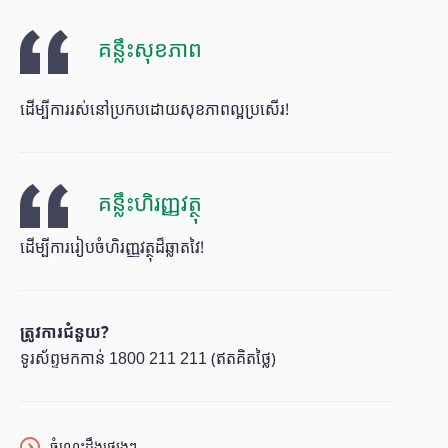
គន្លឹះសុខភាព
ដើម្បីការរស់នៅប្រកបដោយសុខភាពល្អប្រសើរ!
គន្លឹះហិរញ្ញវត្ថុ
ដើម្បីការរៀបចំហិរញ្ញវត្ថុដ៏ឆ្លាតវៃ!
ត្រូវការជំនួយ?
ទូរស័ព្ទមកកាន់ 1800 211 211 (ឥតគិតថ្លៃ)
ចំណេះដឹងផ្សេងៗ