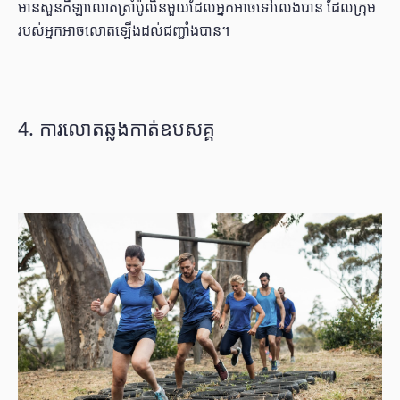
មានសួនកីឡាលោតត្រាំប៉ូលិនមួយដែលអ្នកអាចទៅលេងបាន ដែលក្រុម
របស់អ្នកអាចលោតឡើងដល់ជញ្ជាំងបាន។
4. ការលោតឆ្លងកាត់ឧបសគ្គ