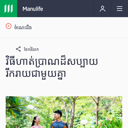
ចំណេះដឹង
ចែករំលែក
វិធីហាត់ប្រាណដ៏សប្បាយ
រីករាយជាមួយគ្នា