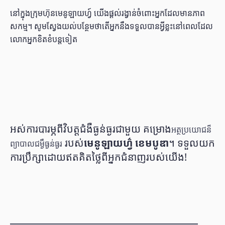
នៅក្នុងក្រុមហ៊ុនមេនូឡាយហ្វ៍ យើងផ្ដល់រង្វាន់ចំពោះអ្នកដែលមានភាព
សកម្ម។ សូមស្វែងយល់បន្ថែមថាតើអ្នកនឹងទទួលបានអ្វីខ្លះនៅពេលដែល
លោកអ្នកខិតខំបន្តទៀត
អស់ការបារម្ភពីវិបត្តជំងឺធ្ងន់ធ្ងរជាមួយ គម្រោង
អត្ថប្រយោជន៏
របស់
មេនូឡាយហ្វ៌ ខេមបូឌា
។ ទទួលយក
ព្យាបាលជម្ងឺធ្ងន់ធ្ងរ
ការប្រឹក្សាដោយឥតគិតថ្លៃពីអ្នកជំនាញរបស់យើង!