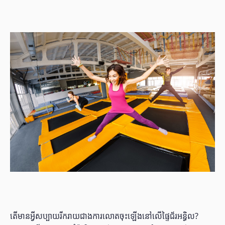
តើមានអ្វីសប្បាយរីករាយជាងការលោតចុះឡើងនៅលើផ្ទៃជ័រអន្ធិល?