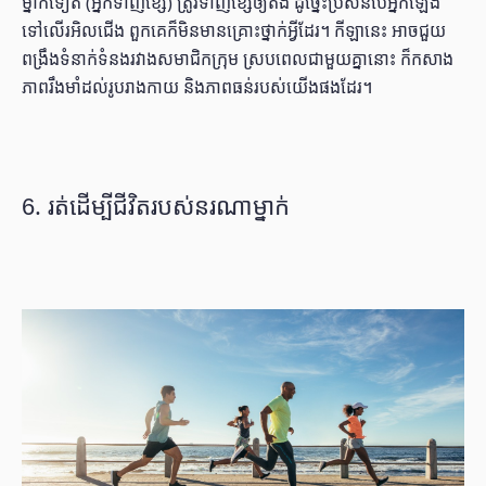
ម្នាក់ទៀត (អ្នកទាញខ្សែ) ត្រូវទាញខ្សែឲ្យតឹង ដូច្នេះប្រសិនបើអ្នកឡើង
ទៅលើរអិលជើង ពួកគេក៏មិនមានគ្រោះថ្នាក់អ្វីដែរ។ កីឡានេះ អាចជួយ
ពង្រឹងទំនាក់ទំនងរវាងសមាជិកក្រុម ស្របពេលជាមួយគ្នានោះ ក៏កសាង
ភាពរឹងមាំដល់រូបរាងកាយ និងភាពធន់របស់យើងផងដែរ។
6. រត់ដើម្បីជីវិតរបស់នរណាម្នាក់