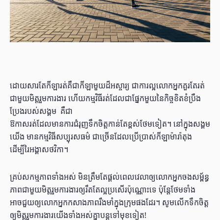
ដោយសារតែកីឡារត់គឺជាកីឡាមួយដ៏អស្ចារ្យ ជាការល្អលោកអ្នកគួរតែរត់
ជាមួយមិត្តរួមការងារ ហើយកម្មវិធីរត់ដែលជាផ្នែកមួយនៃកិច្ចខិតខំប្រឹង
ប្រែងរបស់សង្គម គឺជា
ឱកាសរត់ដែលមានការជំរុញទឹកចិត្តកាន់តែខ្ពស់ថែមទៀត។ នៅក្នុងសង្គម
យើង មានកម្មវិធីសប្បុរសធម៌ ជាច្រើនដែលប្រើប្រាស់កីឡាម៉ារ៉ាតុង
ដើម្បីរៃអង្គាសថវិកា។
គ្រប់សកម្មភាពទាំងអស់ មិនត្រឹមតែផ្ដល់ពេលវេលាឲ្យលោកអ្នកចងសម្ព័ន្ធ
ភាពជាមួយមិត្តរួមការងារឲ្យរឹតតែល្អប្រសើរប៉ុណ្ណោះទេ ប៉ុន្តែថែមទាំង
អាចជួយឲ្យលោកអ្នកកសាងភាពរឹងមាំក្នុងក្រុមផងដែរ។ សូមលើកទឹកចិត្ត
ឲ្យមិត្តរួមការងារយើងទាំងអស់គ្នាបន្តទៅមុខទៀត!