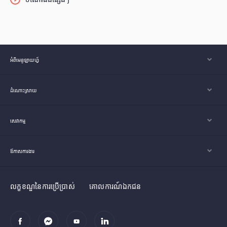
អំពីមេនូឡាយហ្វ៍
ដំណោះស្រាយ
សេវាកម្ម
ឪកាសការងារ
លក្ខខណ្ឌនៃការប្រើប្រាស់
គោលការណ៍ឯកជន