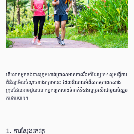
តើលោកអ្នកចង់បានក្រុមហាត់ប្រាណមានភាពរឹងមាំដែរឬទេ? សូមធ្វើការ
ពិនិត្យមើលចំណុចខាងក្រោមនេះ ដែលនិយាយអំពីសកម្មភាពកសាង
ក្រុមដែលអាចជួយលោកអ្នកឲ្យកសាងទំនាក់ទំនងល្អប្រសើរជាមួយមិត្តរួម
ការងារបាន។
1. ការស្វែងរកវត្ថុ​