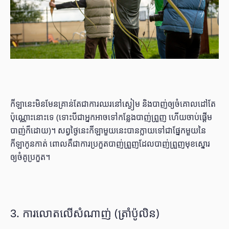
កីឡានេះមិនមែនគ្រាន់តែជាការឈរនៅស្ងៀម និងបាញ់ឲ្យចំគោលដៅតែ
ប៉ុណ្ណោះនោះទេ (ទោះបីជាអ្នកអាចទៅកន្លែងបាញ់ព្រួញ ហើយចាប់ផ្ដើម
បាញ់ក៏ដោយ)។ សព្វថ្ងៃនេះកីឡាមួយនេះបានក្លាយទៅជាផ្នែកមួយនៃ
កីឡាកូនកាត់ ពោលគឺជាការប្រកួតបាញ់ព្រួញដែលបាញ់ព្រួញមុខស្នោរ
ឲ្យចំគូប្រកួត។
3. ការលោតលើសំណាញ់ (ត្រាំប៉ូលិន)