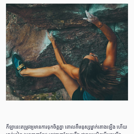
កីឡានេះតម្រូវឲ្យមានការទុកចិត្តគ្នា ពោលគឺមនុស្សម្នាក់តោងឡើង ហើយ