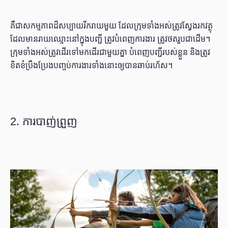
គឺជាសកម្មភាពដ៏សប្បាយរីករាយមួយ ដែលក្រុមទាំងអស់ត្រូវស្វែងរកវត្ថុ
ដែលមានរាយឈ្មោះនៅក្នុងបញ្ជី ត្រូវបំពេញការងារ ត្រូវថតរួបជាដើម។
ក្រុមទាំងអស់ត្រូវដើរទៅមកដើរជាមួយគ្នា បំពេញបញ្ជីរបស់ខ្លួន និងត្រូវ
ខិតខំប្រឹងប្រែងបញ្ចប់ការងារទាំងនោះឲ្យបានឆាប់រហ័ស។
2. ការបាញ់ព្រួញ