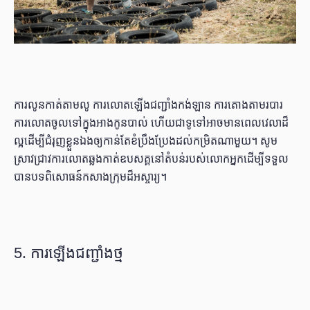
ការលូនកាត់តាមលូ ការលោតឡើងជញ្ជាំងកង់ឡាន ការតោងតាមរបារ
ការលោតចូលទៅក្នុងអាងកូនបាល់ ហើយជាទូទៅអាចមានពេលវេលាដ៏
ល្អដើម្បីជំរុញខ្លួនឯងឲ្យកាន់តែខំប្រឹងប្រែងដល់កម្រិតណាមួយ។ សូម
ស្រាវជ្រាវការលោតឆ្លងកាត់ឧបសគ្គនៅតំបន់របស់លោកអ្នកដើម្បីទទួល
បានបទពិសោធន៍កសាងក្រុមដ៏អស្ចារ្យ។
5. ការឡើងជញ្ជាំងថ្ម