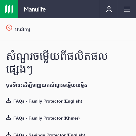
សេវាកម្ម
សំណួរចម្លើយពីផលិតផល
ផ្សេងៗ
ចុចទីនេះដើម្បីទាញយកសំណួរចម្លើយលម្អិត
FAQs - Family Protector (English)
FAQs - Family Protector (Khmer)
FAQs - Savings Protector (English)