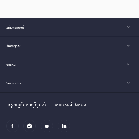
អំពីមេនូឡាយហ្វ៍
ដំណោះស្រាយ
សេវាកម្ម
ឪកាសការងារ
លក្ខខណ្ឌនៃការប្រើប្រាស់
គោលការណ៍ឯកជន