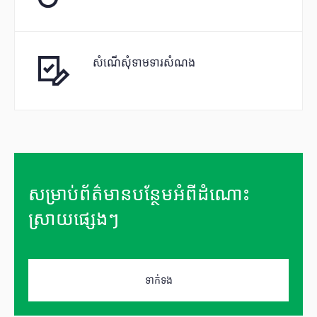
សំណើសុំទាមទារសំណង
សម្រាប់ព័ត៌មានបន្ថែមអំពីដំណោះ
ស្រាយផ្សេងៗ
ទាក់ទង