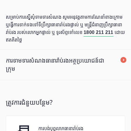
សម្រាប់ការស្នើសុំទាមទារសំណង សូមអនុវត្តតាមការណែនាំខាងក្រោម
ឬធ្វើការទាក់ទងទៅទីប្រឹក្សាធានារ៉ាប់រងផ្ទាល់ ឬ មន្ត្រីជំនាញប្រឹក្សាធានា
រ៉ាប់រង របស់លោកអ្នកផ្ទាល់ ឬ ទូរស័ព្ទទៅលេខ
1800 211 211
ដោយ
ឥតគិតថ្លៃ
ការទាមទារសំណងធានារ៉ាប់រងអត្ថប្រយោជន៍ជា
ក្រុម
ត្រូវការជំនួយបន្ថែម?
ការបង់បុព្វលាភធានារ៉ាប់រង