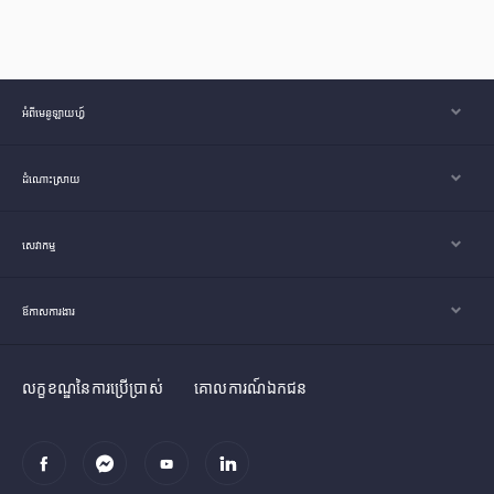
អំពីមេនូឡាយហ្វ៍
ដំណោះស្រាយ
សេវាកម្ម
ឪកាសការងារ
លក្ខខណ្ឌនៃការប្រើប្រាស់
គោលការណ៍ឯកជន