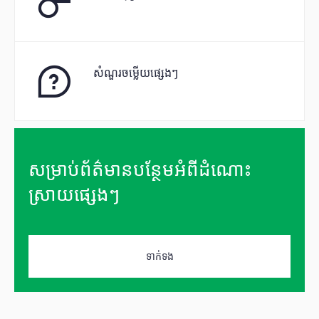
សំណួរចម្លើយផ្សេងៗ
សម្រាប់ព័ត៌មានបន្ថែមអំពីដំណោះ
ស្រាយផ្សេងៗ
ទាក់ទង