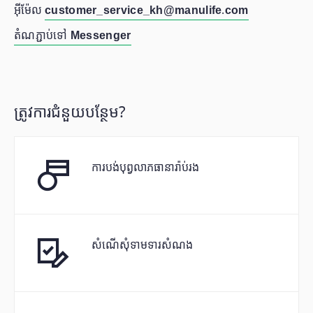
អុីម៉ែល
customer_service_kh@manulife.com
តំណភ្ជាប់ទៅ Messenger
ត្រូវការជំនួយបន្ថែម?
ការបង់បុព្វលាភធានារ៉ាប់រង
សំណើសុំទាមទារសំណង