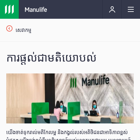
សេវាកម្ម
ការផ្ដល់ជាមតិយោបល់
យើងចាត់ទុករាល់មតិកែលម្អ និងកង្វល់របស់អតិថិជនជាអាទិភាពខ្ពស់