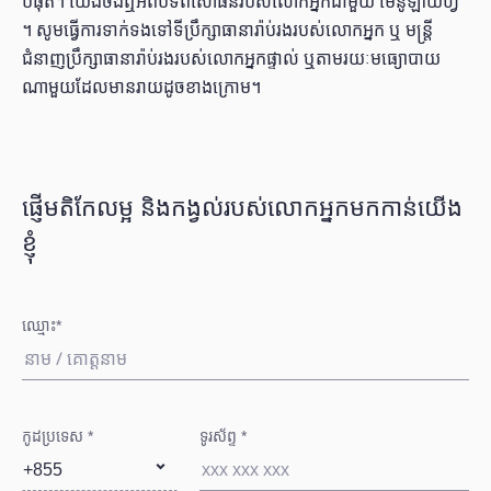
បំផុត។ យើងចង់ឮអំពីបទពិសោធន៍របស់លោកអ្នកជាមួយ មេនូឡាយហ្វ៍
។​ សូមធ្វើការទាក់ទងទៅទីប្រឹក្សាធានារ៉ាប់រងរបស់លោកអ្នក ឬ មន្ត្រី
ជំនាញប្រឹក្សាធានារ៉ាប់រងរបស់លោកអ្នកផ្ទាល់ ឬតាមរយៈមធ្យោបាយ
ណាមួយដែលមានរាយដូចខាងក្រោម។
ផ្ញើមតិកែលម្អ និងកង្វល់របស់លោកអ្នកមកកាន់យើង
ខ្ញុំ
ឈ្មោះ*
កូដប្រទេស *
ទូរស័ព្ទ *
+855