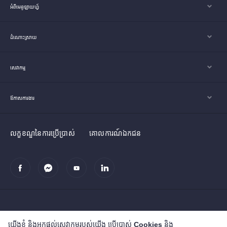
អំពីមេនូឡាយហ្វ៍
ដំណោះស្រាយ
សេវាកម្ម
ឪកាសការងារ
លក្ខខណ្ឌនៃការប្រើប្រាស់
គោលការណ៍ឯកជន
យើងខ្ញុំ និងអ្នកផ្តល់សេវាកម្មរបស់យើង ប្រើប្រាស់ Cookies និង
រក្សាសិទ្ធិ© ២០១៩ សម្ព័ន្ធក្រុមហ៊ុន និងបុត្រសម្ព័ន្ធ មេនូឡាយហ្វ៍ (ខេមបូឌា)