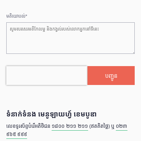
មតិយោបល់*
ទំនាក់ទំនង មេនូឡាយហ្វ៍ ខេមបូឌា
លេខទូរស័ព្ទបំរើអតិថិជន​
១៨០០​ ២១១ ២១១
(ឥតគិតថ្លៃ) ឬ
០២៣
៩៦៥​ ៩៩៩