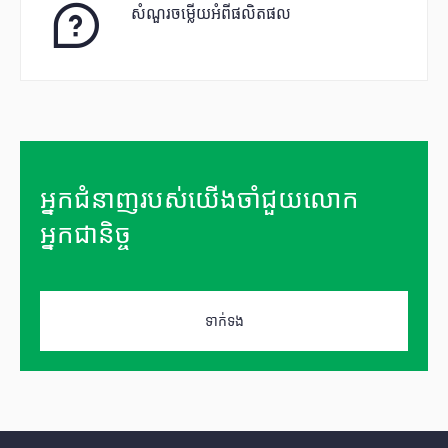
សំណួរចម្លើយអំពីផលិតផល
អ្នកជំនាញរបស់យើងចាំជួយលោក
អ្នកជានិច្ច
ទាក់ទង