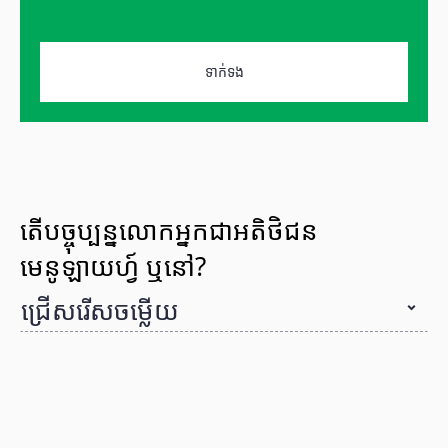
ទាក់ទង
តើបច្ចុប្បន្នលោកអ្នកជាអតិថិជន
មេនូឡាយហ្វ៍ ឬនៅ?
ជ្រើសរើសចម្លើយ