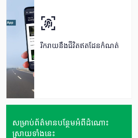
រីករាយនឹងជីវិតឥតដែនកំណត់
សម្រាប់ព័ត៌មានបន្ថែមអំពីដំណោះ
ស្រាយទាំងនេះ