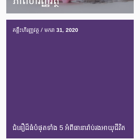
ភាពហិរញ្ញវត្ថុ
គន្លឹះហិរញ្ញវត្ថុ / មករា 31, 2020
ជំនឿដ៏ធំបំផុតទាំង 5 អំពីធានារ៉ាប់រងអាយុជីវិត