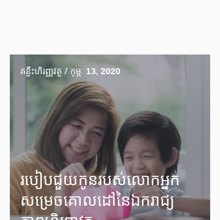
គន្លឹះហិរញ្ញវត្ថុ / កុម្ភៈ 13, 2020
របៀបជួយកូនរបស់លោកអ្នក
សម្រេចគោលដៅនៃឯករាជ្យ