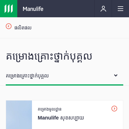
ផលិតផល
គម្រោងគ្រោះថ្នាក់បុគ្គល
គម្រោងគ្រោះថ្នាក់បុគ្គល
គម្រោងមូលដ្ឋាន
Manulife សុខសប្បាយ