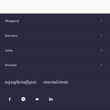
អំពីមេនូឡាយហ្វ៍
ដំណោះស្រាយ
សេវាកម្ម
ឪកាសការងារ
លក្ខខណ្ឌនៃការប្រើប្រាស់
គោលការណ៍ឯកជន