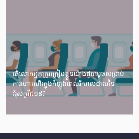
តើលោកអ្នកត្រូវត្រៀមខ្លួនយ៉ាងដូចម្ដេចសម្រាប់
ការហោះហើរក្នុងកំឡុងពេលរីករាលដាលនៃ
វីរុសកូវីដ១៩?