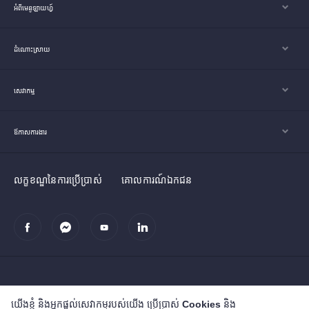
អំពីមេនូឡាយហ្វ៍
ដំណោះស្រាយ
សេវាកម្ម
ឪកាសការងារ
លក្ខខណ្ឌនៃការប្រើប្រាស់
គោលការណ៍ឯកជន
យើងខ្ញុំ និងអ្នកផ្តល់សេវាកម្មរបស់យើង ប្រើប្រាស់ Cookies និង
រក្សាសិទ្ធិ© ២០១៩ សម្ព័ន្ធក្រុមហ៊ុន និងបុត្រសម្ព័ន្ធ មេនូឡាយហ្វ៍ (ខេមបូឌា)