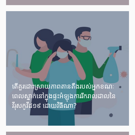
តើគួរដោះស្រាយភាពតានតឹងរបស់អ្នកខណៈ
ពេលស្នាក់នៅក្នុងផ្ទះអំឡុងការរីករាលដាលនៃ
វីរុសកូវីដ១៩ ដោយវិធីណា?