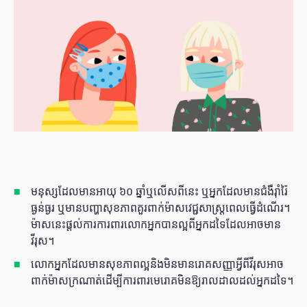
មនុស្សដែលមានអាយុ ៦០ ឆ្នាំឬលើសពីនេះ ឬអ្នកដែលមានជំងឺរ៉ាំរ៉ៃ
ធ្ងន់ធ្ងរ ឬមានបញ្ហាសុខភាពគួរពាក់ម៉ាសវេជ្ជសាស្ត្រពេលធ្វើដំណើរ។
ម៉ាសនេះផ្តល់ការការពារលោកអ្នកបានល្អពីអ្នកដទៃដែលអាចមាន
វីរុស។
លោកអ្នកដែលមានសុខភាពល្អនិងមិនមានរោគសញ្ញាអ្វីពីវីរុសអាច
ពាក់ម៉ាសក្រណាត់ដើម្បីការពារមេរោគមិនឱ្យរាលដាលដល់អ្នកដទៃ។