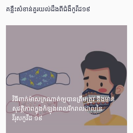
គន្លឹះសំខាន់គួរយល់ដឹងពីជំងឺកូវីដ១៩
វិធីពាក់ម៉ាសក្រណាត់ឲ្យបានត្រឹមត្រូវ និងមាន
សុវត្ថិភាពក្នុងកំឡុងពេលរីករាលដាលនៃ
វីរុសកូវីដ ១៩