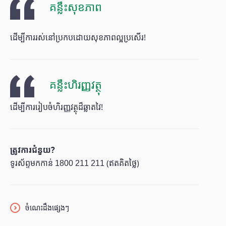
គន្លឹះសុខភាព
ដើម្បីការរស់នៅប្រកបដោយសុខភាពល្អប្រសើរ!
គន្លឹះហិរញ្ញវត្ថុ
ដើម្បីការរៀបចំហិរញ្ញវត្ថុដ៏ឆ្លាតវៃ!
ត្រូវការជំនួយ?
ទូរស័ព្ទមកកាន់ 1800 211 211 (ឥតគិតថ្លៃ)
ចំណេះដឹងផ្សេងៗ