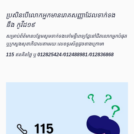
ប្រសិ​នបើលោកអ្នកមានរោគសញ្ញាដែលទាក់ទង
នឹង កូវីដ១៩
សម្រាប់ព័ត៌មានបន្ថែមសូមទាក់ទងទៅមន្ទីពេទ្យដែ្លនៅជិតលោកអ្នកបំផុត
ឬក្រសួងសុខាភិបាលតាមរយៈលេខ​ទូរស័ព្ទដូចខាងក្រោម
៖
115
ឥតគិតថ្លៃ ឬ
012825424
/
012488981
​​/
012836868