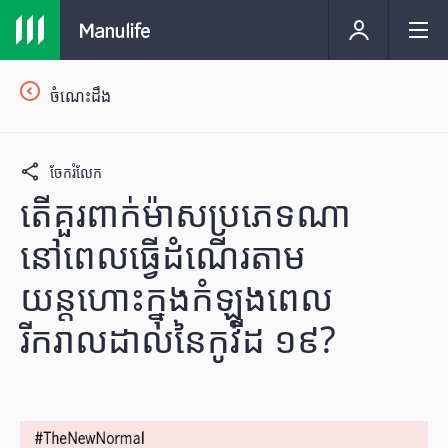
ចំណេះដឹង
ចែករំលែក
តើគួរពាក់ម៉ាសប្រភេទណា
នៅពេលធ្វើដំណើរតាម
យន្តហោះក្នុងកំឡុងពេល
រីករាលដាលនៃកូវីដ ១៩?​