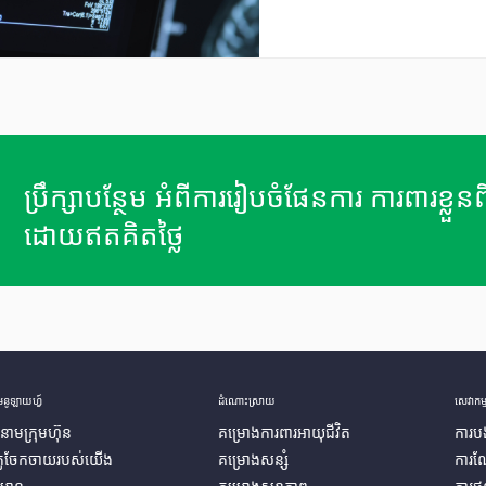
ប្រឹក្សាបន្ថែម អំពីការរៀបចំផែនការ ការពារខ្លួ
ដោយឥតគិតថ្លៃ
មេនូឡាយហ្វ៍
ដំណោះស្រាយ
សេវាកម្
្តិនាមក្រុមហ៊ុន
គម្រោងការពារអាយុជីវិត
ការបង
គូចែកចាយរបស់យើង
គម្រោងសន្សំ
ការណ