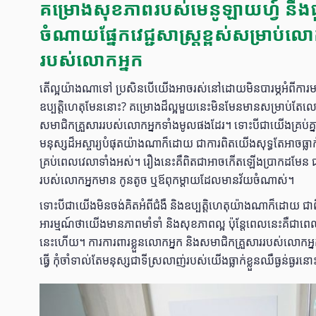
គម្រោងសុខភាពរបស់មេនូឡាយហ្វ៍ នឹង
ចំណាយផ្នែកវេជ្ជសាស្រ្តខ្ពស់សម្រាប់លោ
របស់លោកអ្នក
តើល្អយ៉ាងណាទៅ ប្រសិនបើយើងអាចរស់នៅដោយមិនបារម្ភអំពីការមាន
ឧប្បត្តិហេតុមែននោះ? គម្រោងដ៏ល្អមួយនេះមិនមែនមានសម្រាប់តែលោកអ្ន
សមាជិកគ្រួសាររបស់លោកអ្នកទាំងមូលផងដែរ។ ទោះបីជាយើងគ្រប់គ្
មនុស្សដ៏អស្ចារ្យបំផុតយ៉ាងណាក៏ដោយ ជាការពិតយើងសុទ្ធតែអាចធ្លាក់ខ
គ្រប់ពេលវេលាទាំងអស់។ រឿងនេះគឺពិតជាអាចកើតឡើងប្រាកដមែន ជា
របស់លោកអ្នកមាន កូនតូច ឬឪពុកម្ដាយដែលមានវ័យចំណាស់។
ទោះបីជាយើងមិនចង់គិតអំពីជំងឺ និងឧប្បត្តិហេតុយ៉ាងណាក៏ដ
អារម្មណ៍ថាយើងមានភាពមាំទាំ និងសុខភាពល្អ ប៉ុន្តែពេលនេះគឺជាពេ
នេះហើយ។ ការការពារខ្លួនលោកអ្នក និងសមាជិកគ្រួសាររបស់លោកអ្នក គឺ
ធ្វើ កុំចាំទាល់តែមនុស្សជាទីស្រលាញ់របស់យើងធ្លាក់ខ្លួនឈឺធ្ងន់ធ្ងរន