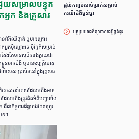
ជួយសម្រាលបន្ទុក
ផ្ដល់កញ្ចប់សាច់ប្រាក់សម្រាប់
កអ្នក និងគ្រួសារ
ករណីជំងឺធ្ងន់ធ្ងរ
អត្ថប្រយោជន៏ព្យាបាលជម្ងឺធ្ងន់ធ្ងរ
ជំងឺឈឺថ្កាត់ ឬមានគ្រោះ
កប៉ុណ្ណោះទេ ប៉ុន្តែក៏សម្រាប់
នាតែងតែមានសុបិនចង់ក្លាយជា
្លួនមានជំងឺ ឬមានឧប្បត្តិហេតុ
ពិសេស ប្រសិននៅក្នុងគ្រួសារ
ោយ ជាពិសេសនៅពេលដែលយើងមាន
លដែលយើងត្រូវគិតអំពីបញ្ហាទាំង
ជាកិច្ចការដ៏ឆ្លាតវៃដែលត្រូវ
ោះទេ។