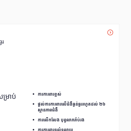
្ងរ
សម្រាប់
ការការពារខ្ពស់
ផ្តល់ការការពារលើជំងឺធ្ងន់ធ្ងររហូតដល់ ២៦
ស្ថានភាពជំងឺ
ការលើកលែង បុព្វលាភរ៉ាប់រង
ការការពារទូលំទូលាយ