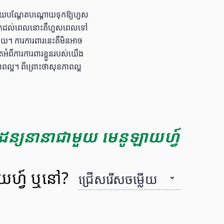
ហើយបណ្ដែតបណ្ដោយទុកឱ្យហួស
រាំតែដល់ពេលនោះគឺហួសពេលទៅ
យ។ ការការពារនេះគឺមិនអាច
ិតអំពីការការពារខ្លួនរបស់យើង
្អ។ ពីព្រោះថាសុខភាពល្អ
ចៃដន្យនានាជាមួយ មេនូឡាយហ្វ៍
ាយហ្វ៍ ឬនៅ?
ជ្រើសរើសចម្លើយ