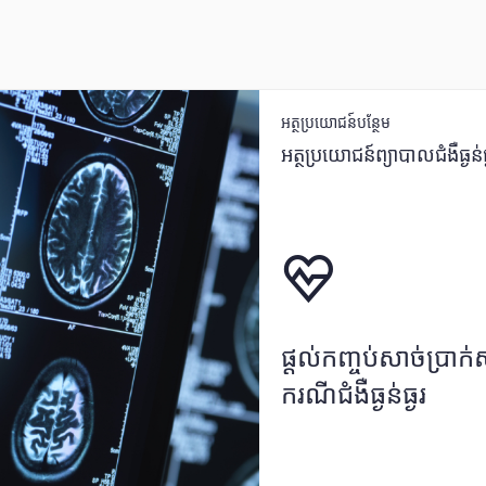
អត្ថប្រយោជន៍បន្ថែម
អត្ថប្រយោជន៍ព្យាបាលជំងឺធ្ងន់ធ
ផ្ដល់កញ្ចប់សាច់ប្រាក់
ករណីជំងឺធ្ងន់ធ្ងរ