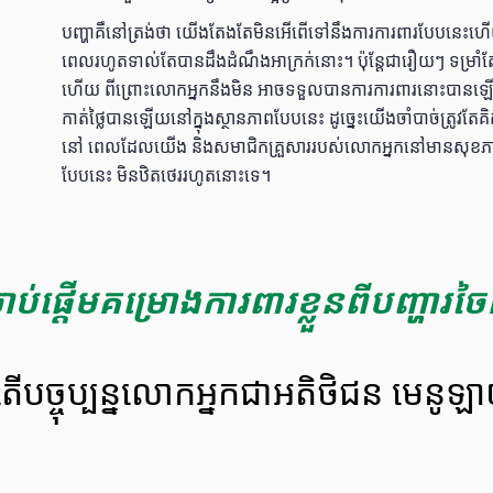
បញ្ហាគឺនៅត្រង់ថា យើងតែងតែមិនអើពើទៅនឹងការការពារបែបនេះ
ពេលរហូតទាល់តែបានដឹងដំណឹងអាក្រក់នោះ។ ប៉ុន្តែជារឿយៗ ទម្
ហើយ ពីព្រោះលោកអ្នកនឹងមិន អាចទទួលបានការការពារនោះបានឡើ
កាត់ថ្លៃបានឡើយនៅក្នុងស្ថានភាពបែបនេះ ដូច្នេះយើងចាំបាច់ត្រូវតែគ
នៅ ពេលដែលយើង និងសមាជិកគ្រួសាររបស់លោកអ្នកនៅមានសុខភាពល
បែបនេះ មិនឋិតថេររហូតនោះទេ។
ាប់ផ្ដើមគម្រោងការពារខ្លួនពីបញ្ហារ
តើបច្ចុប្បន្នលោកអ្នកជាអតិថិជន មេនូឡ