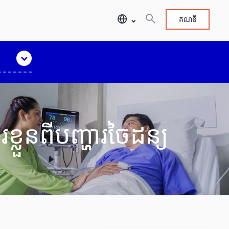
គណនី
្លួនពីបញ្ហារចៃដន្យ