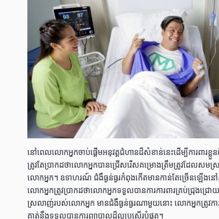
នៅពេលលោកអ្នកចាប់ផ្ដើមអនុវត្តជំហានដ៏សំខាន់នេះដើម្បីការពារខ្លួ
ត្រូវតែប្រាកដថាលោកអ្នកបានជ្រើសរើសគម្រោងត្រឹមត្រូវដែលសមស្រ
លោកអ្នក។ ឧទាហរណ៍ ជំងឺធ្ងន់ធ្ងរកំពុងកើតមានកាន់តែច្រើនឡើងនៅក្នុង
លោកអ្នកត្រូវប្រាកដថាលោកអ្នកទទួលបានការការពារគ្រប់ជ្រុងជ្រោយ
ស្រលាញ់របស់លោកអ្នក មានជំងឺធ្ងន់ធ្ងរណាមួយនោះ លោកអ្នកត្រូវកា
គាត់នឹងទទួលបានការព្យាបាលដ៏ល្អប្រសើរបំផុត។