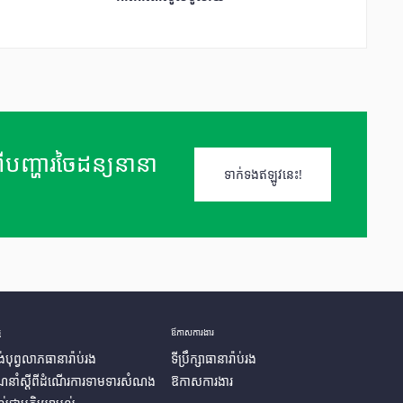
នពីបញ្ហារចៃដន្យនានា
ទាក់ទងឥឡូវនេះ!
ម
ឪកាសការងារ
់បុព្វលាភធានារ៉ាប់រង
ទីប្រឹក្សាធានារ៉ាប់រង
ែនាំស្តីពីដំណើរការទាមទារសំណង
ឱកាសការងារ