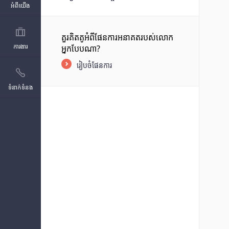
អំពីយើង
គួរគិតគូអំពីផែនការអនាគតរបស់លោក
ការងារ
អ្នកបែបណា?
រៀបចំផែនការ
ទំនាក់ទំនង