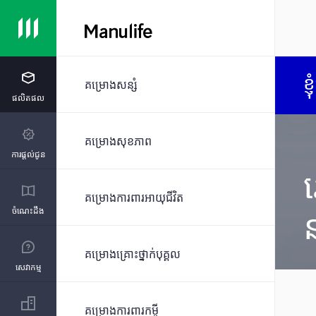
ខ្
គម្រោងសន្សំ
ផលិតផល
គម្រោងសុខភាព
ការផ្ដល់ជូន
គម្រោងការពារអាយុជីវិត
ចំណេះដឹង
គម្រោងគ្រោះថ្នាក់បុគ្គល
សេវាកម្ម
គម្រោងការពារកម្ចី