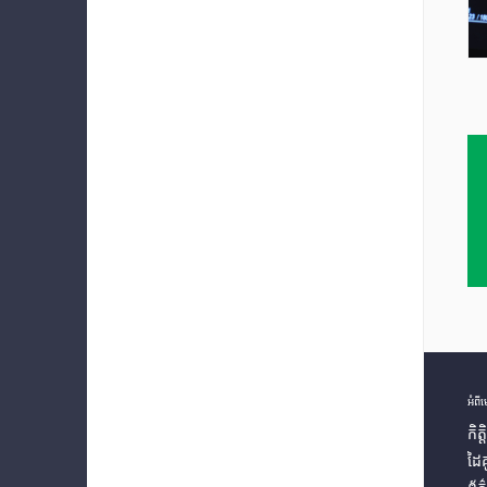
អំពី
កិត
ដៃ