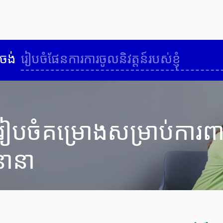
ញុំចង់
រៀបចំផែនការការចូលនិវត្តន៍របស់ខ្ញុំ
រៀបចំគម្រោងសម្រាប់ការពារខ
នានា