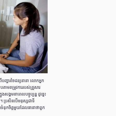
នពីបញ្ហារចៃដន្យនានា លោកអ្នក
បតាមតម្រូវការរបស់គ្រួសារ
សង្គមនាពេលបច្ចុប្បន្ន ដូច្នេះ
​។ ប្រសិនបើមនុស្សជាទី
រទំនុកចិត្តមួយដែលធានាថាពួក